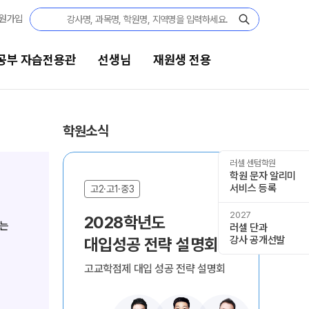
원가입
공부 자습전용관
선생님
재원생 전용
선생님
재원생 전용
학원소식
선생님 커리큘럼
재원생 전용 콘텐츠
러셀 센텀학원
학원 문자 알리미
학습 콘텐츠 한눈에 보기
서비스 등록
선생님
고2·고1·중3
2026년 모의고사 일정
전체
2027
2028학년도 

OMEGA 모의고사
러셀 단과
국어
강사 공개선발
대입성공 전략 설명회
전국 대단위 실전 모의고사
수학
메가X대성 더 프리미엄 모의고사
고교학점제 대입 성공 전략 설명회
영어
ALPHA 모의고사
한국사
수학 아이젠