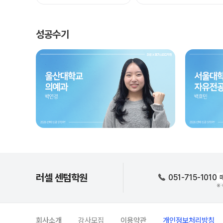
성공수기
러셀 센텀학원
051-715-1010
※ 
회사소개
강사모집
이용약관
개인정보처리방침