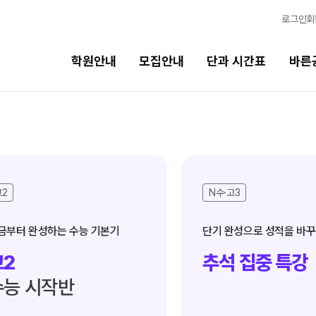
로그인
회
학원안내
모집안내
단과 시간표
바른
단과 시간표
바른공부 자습전용관
N수
면학분위기
8월 AM단과
바른공부 자습전용관
N수·고3
9월 AM단과
N
마감 강좌 대기 신청
터 완성하는 수능 기본기
8월 OMEGA Focus 단과
N
2026 입시 결과
반수 특강
N
추석 집중 특강
신청
고3/N수
 시작반
입시설명회·공개특강
8월 정규·특강 단과