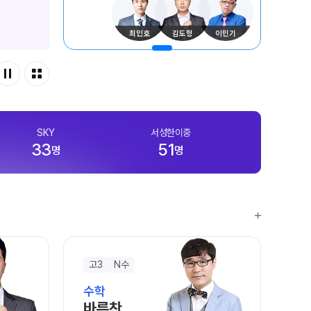
사회탐구
통합사회·과학 학평 대비
과학탐구
최인호
김도형
이민기
2026 수능 적중 문항
논술
재원생 혜택
메가패스 특별 지원
메가 스마트 리포트
실시간 질문답변 앱 QUBE
SKY
서성한이중
33
51
명
명
재등록/교재 구매
편리한 온라인 서비스
주간 식단표
고3
N수
고
수학
수
바른찬
손