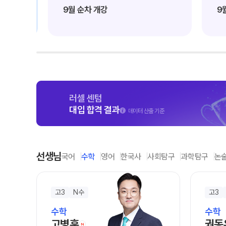
학원 이용 안내
2026 썸머스쿨
9월 순차 개강
9월 
러셀 시스템
2027 전교 1등반
학원 시설
2027 윈터스쿨
N
위치안내
재학생 전용 프로그램
Math Solution
N수 전용 프로그램
러셀 센텀
대입 합격 결과
데이터 산출 기준
OMEGA Focus
선생님
국어
수학
영어
한국사
사회탐구
과학탐구
논
고3
N수
고3
수학
수학
고병훈
권동
N
신규