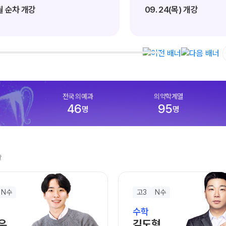
사설·평가원 모의고사
9월 정규·특강 단과
순차 개강
09. 24(목) 개강
N
대학별 논술 파이널 특강
N
추석 집중 특강
N
고3/고2/고1
8~9월 중간고사 대비 강좌
N
8월 Math Solution 단과
N
전국 의예과
의약학계열
썸머특강
46
95
명
명
고2 수능 시작반
N
술
N수
고3
N수
수학
우
김도형