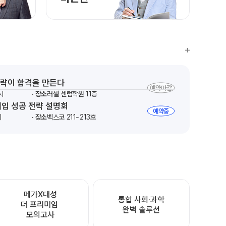
 전략이 합격을 만든다
예약마감
시
장소
러셀 센텀학원 11층
대입 성공 전략 설명회
예약중
시
장소
벡스코 211~213호
메가X대성

통합 사회·과학

더 프리미엄 
완벽 솔루션
모의고사