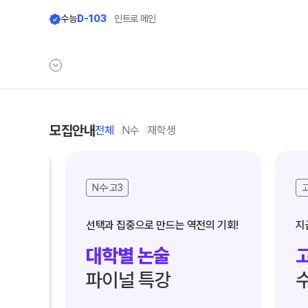
수능
D-103
인트로 메인
학원안내
모집안내
모집안내
전체
N수
재학생
원장 인사말
N수 모집요강
2027 N수 정규반
N수·고3
고2
공지사항
2027 반수반
학원 상담
지금부
2027 파이널 정규반
N
자주 묻는 질문
2027 N수 패키지반
대학별 논술
고2
온라인 상담
재학생 모집요강
파이널 특강
수능
원장과 소통하기
2027 재학생 정규반