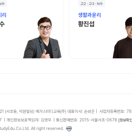
사설·평가원 모의고사
 N수
고2 · 고3 · N수
9월 정규·특강 단과
N
대학별 논술 파이널 특강
N
지리
생활과윤리
홍민수 선생님 홈 바로가기
황진섭 선생님 홈 
추석 집중 특강
수
황진섭
N
고3/고2/고1
8~9월 중간고사 대비 강좌
N
8월 Math Solution 단과
N
썸머특강
고2 수능 시작반
N
21 (서초동, 덕원빌딩)
메가스터디교육(주)
대표이사: 손성은 |
사업자등록번호: 780
7
| 개인정보보호책임자: 김영무
|
통신판매번호: 2015-서울서초-0678
[정보확인
dyEdu.Co.Ltd. All right reserved.