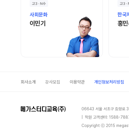
학원 이용 안내
고3 · N수
고3 ·
2026 썸머스쿨
러셀 시스템
2027 전교 1등반
사회문화
한국
학원 시설
이민기 선생님 홈 바로가기
2027 윈터스쿨
이민기
홍민
N
위치안내
재학생 전용 프로그램
Math Solution
N수 전용 프로그램
OMEGA Focus
회사소개
강사모집
이용약관
개인정보처리방침
06643 서울 서초구 효령로 3
|
학원 고객센터: 1588-788
Copyright ⓒ 2015 megastu