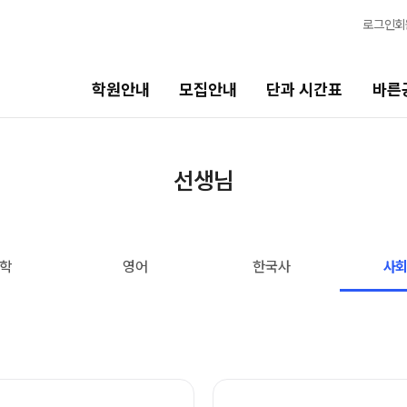
로그인
회
학원안내
모집안내
단과 시간표
바른
단과 시간표
바른공부 자습전용관
선생님
N수
면학분위기
8월 AM단과
바른공부 자습전용관
학
영어
한국사
사
9월 AM단과
N
마감 강좌 대기 신청
8월 OMEGA Focus 단과
N
2026 입시 결과
반수 특강
N
신청
고3/N수
입시설명회·공개특강
8월 정규·특강 단과