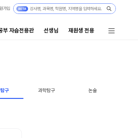
원가입
공부 자습전용관
선생님
재원생 전용
선생님
재원생 전용
선생님 커리큘럼
재원생 전용 콘텐츠
학습 콘텐츠 한눈에 보기
선생님
회탐구
과학탐구
논술
2026년 모의고사 일정
전체
OMEGA 모의고사
국어
전국 대단위 실전 모의고사
수학
메가X대성 더 프리미엄 모의고사
영어
ALPHA 모의고사
한국사
수학 아이젠