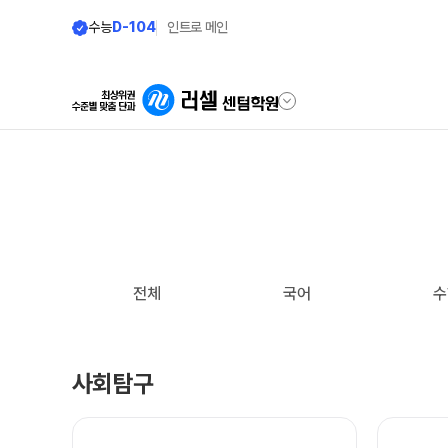
수능
D-104
인트로 메인
학원안내
모집안내
원장 인사말
N수 모집요강
2027 N수 정규반
공지사항
전체
국어
수
2027 반수반
학원 상담
2027 파이널 정규반
N
자주 묻는 질문
2027 N수 패키지반
사회탐구
온라인 상담
재학생 모집요강
원장과 소통하기
2027 재학생 정규반