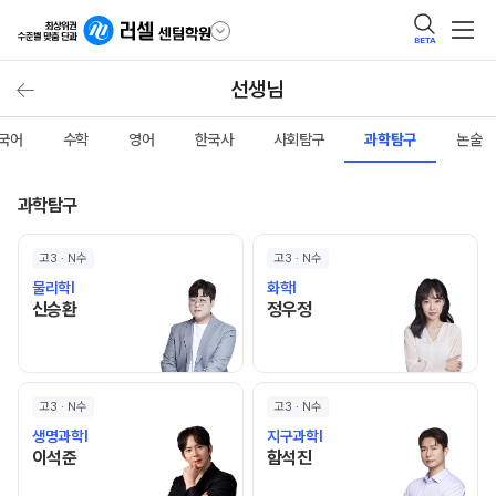
BETA
선생님
국어
수학
영어
한국사
사회탐구
과학탐구
논술
과학탐구
고3 · N수
고3 · N수
물리학I
화학I
신승환 선생님 홈 바로가기
정우정 선생님 홈 바로가기
신승환
정우정
고3 · N수
고3 · N수
생명과학I
지구과학I
이석준 선생님 홈 바로가기
함석진 선생님 홈 바로가기
이석준
함석진