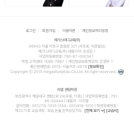
로그인
회원가입
이용약관
개인정보처리방침
메가스터디교육(주)
06643 서울 서초구 효령로 321 (서초동, 덕원빌딩)
메가스터디교육(주)
대표이사: 손성은 |
사업자등록번호: 780-87-00034
|
학원 고객센터: 1588-7887
| 개인정보보호책임자: 김영무
|
통신판매번호: 2015-서울서초-0678
[정보확인]
Copyright ⓒ 2015 megastudyEdu.Co.Ltd. All right reserved.
러셀 센텀학원
부산광역시 해운대구 센텀2로 29(우동, 11층) | 사업자등록번호 : 751-
85-00444 | 대표자 : 이지형
문의전화 : 051)715-1010 | FAX : 051)918-1010 | 학원등록번호 :
제3271호 교습과정 : 보습,논술,진학상담지도
[전체 보기
]
[교습비]
blog
youtube
insta