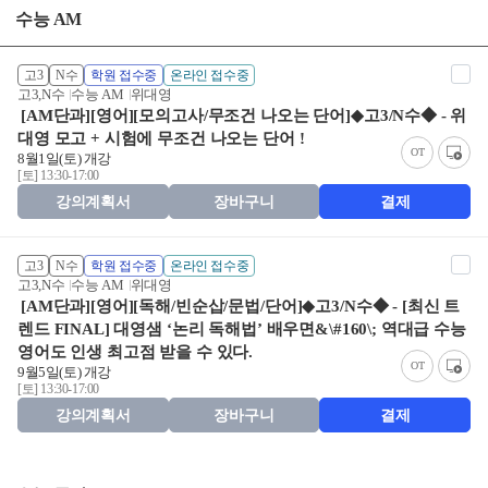
수능 AM
고3
N수
학원 접수중
온라인 접수중
고3,N수
수능 AM
위대영
[AM단과][영어][모의고사/무조건 나오는 단어]◆고3/N수◆ - 위
대영 모고 + 시험에 무조건 나오는 단어 !
OT
8월1일(토) 개강
[토] 13:30-17:00
강의계획서
장바구니
결제
고3
N수
학원 접수중
온라인 접수중
고3,N수
수능 AM
위대영
[AM단과][영어][독해/빈순삽/문법/단어]◆고3/N수◆ - [최신 트
렌드 FINAL] 대영샘 ‘논리 독해법’ 배우면&\#160\; 역대급 수능
영어도 인생 최고점 받을 수 있다.
OT
9월5일(토) 개강
[토] 13:30-17:00
강의계획서
장바구니
결제