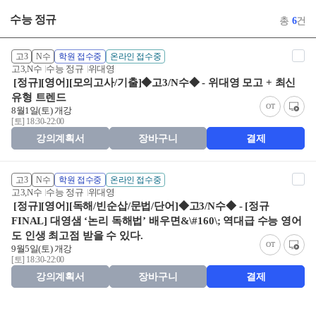
수능 정규
총
6
건
고3
N수
학원 접수중
온라인 접수중
고3,N수
수능 정규
위대영
[정규][영어][모의고사/기출]◆고3/N수◆ - 위대영 모고 + 최신
유형 트렌드
OT
8월1일(토) 개강
[토] 18:30-22:00
강의계획서
장바구니
결제
고3
N수
학원 접수중
온라인 접수중
고3,N수
수능 정규
위대영
[정규][영어][독해/빈순삽/문법/단어]◆고3/N수◆ - [정규
FINAL] 대영샘 ‘논리 독해법’ 배우면&\#160\; 역대급 수능 영어
도 인생 최고점 받을 수 있다.
OT
9월5일(토) 개강
[토] 18:30-22:00
강의계획서
장바구니
결제