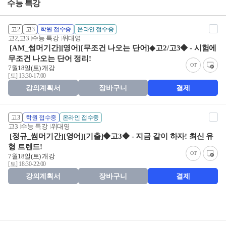
수능 특강
고2
고3
학원 접수중
온라인 접수중
고2,고3
수능 특강
위대영
[AM_썸머기간][영어][무조건 나오는 단어]◆고2/고3◆ - 시험에
무조건 나오는 단어 정리!
OT
7월18일(토) 개강
[토] 13:30-17:00
강의계획서
장바구니
결제
고3
학원 접수중
온라인 접수중
고3
수능 특강
위대영
[정규_썸머기간][영어][기출]◆고3◆ - 지금 같이 하자! 최신 유
형 트렌드!
OT
7월18일(토) 개강
[토] 18:30-22:00
강의계획서
장바구니
결제