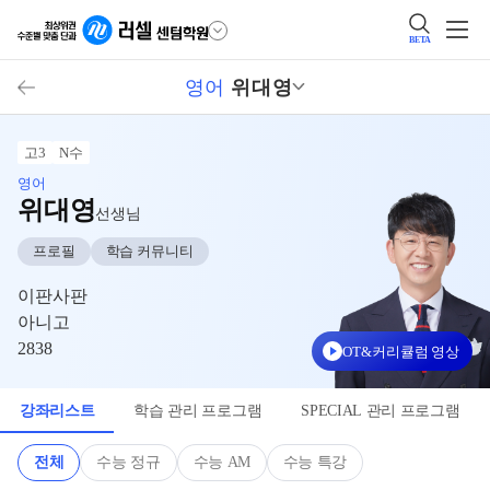
BETA
영어
위대영
고3
N수
영어
위대영
선생님
프로필
학습 커뮤니티
이판사판
아니고
2838
OT&커리큘럼 영상
강좌리스트
학습 관리 프로그램
SPECIAL 관리 프로그램
전체
수능 정규
수능 AM
수능 특강