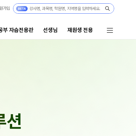
원가입
공부 자습전용관
선생님
재원생 전용
선생님
재원생 전용
선생님 커리큘럼
재원생 전용 콘텐츠
학습 콘텐츠 한눈에 보기
선생님
2026년 모의고사 일정
전체
OMEGA 모의고사
국어
전국 대단위 실전 모의고사
수학
루션
메가X대성 더 프리미엄 모의고사
영어
ALPHA 모의고사
한국사
수학 아이젠