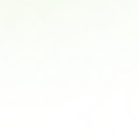
사회탐구
통합사회·과학 학평 대비
과학탐구
2026 수능 적중 문항
논술
재원생 혜택
메가패스 특별 지원
메가 스마트 리포트
실시간 질문답변 앱 QUBE
재등록/교재 구매
편리한 온라인 서비스
주간 식단표