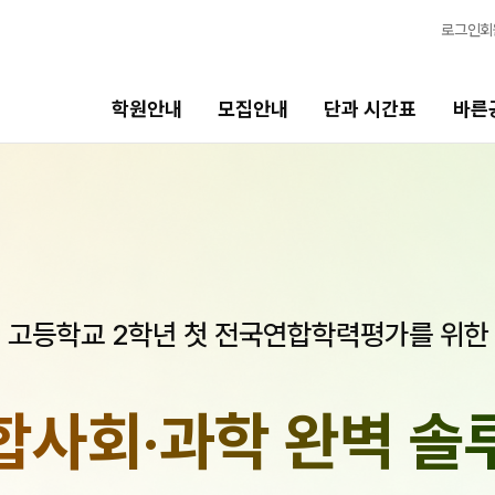
로그인
회
학원안내
모집안내
단과 시간표
바른
단과 시간표
바른공부 자습전용관
N수
면학분위기
8월 AM단과
바른공부 자습전용관
고등학교 2학년 첫 전국연합학력평가를 위한
9월 AM단과
N
마감 강좌 대기 신청
8월 OMEGA Focus 단과
N
2026 입시 결과
반수 특강
N
합사회·과학
완벽 솔
신청
고3/N수
입시설명회·공개특강
8월 정규·특강 단과