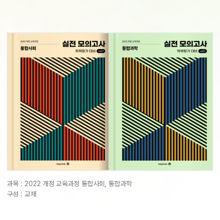
사설·평가원 모의고사
9월 정규·특강 단과
N
대학별 논술 파이널 특강
N
추석 집중 특강
N
고3/고2/고1
8~9월 중간고사 대비 강좌
N
썸머특강
고2 수능 시작반
N
과목 :
2022 개정 교육과정 통합사회, 통합과학
구성 :
교재