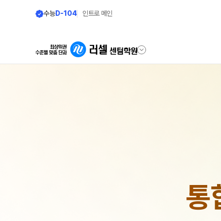
수능
D-104
인트로 메인
학원안내
모집안내
원장 인사말
N수 모집요강
2027 N수 정규반
공지사항
2027 반수반
학원 상담
2027 파이널 정규반
N
자주 묻는 질문
2027 N수 패키지반
통
온라인 상담
재학생 모집요강
원장과 소통하기
2027 재학생 정규반