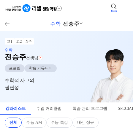
BETA
수학
전승주
고1
고2
N수
수학
전승주
선생님
N
프로필
학습 커뮤니티
수학적 사고의
필연성
강좌리스트
수업 커리큘럼
학습 관리 프로그램
SPECI
전체
수능 AM
수능 특강
내신 정규