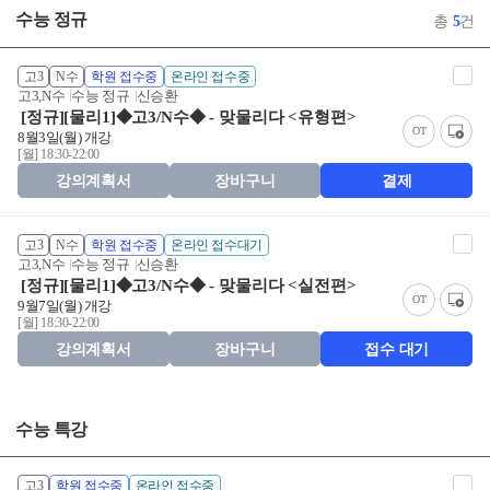
수능 정규
총
5
건
고3
N수
학원 접수중
온라인 접수중
고3,N수
수능 정규
신승환
[정규][물리1]◆고3/N수◆ - 맞물리다 <유형편>
OT
8월3일(월) 개강
[월] 18:30-22:00
강의계획서
장바구니
결제
고3
N수
학원 접수중
온라인 접수대기
고3,N수
수능 정규
신승환
[정규][물리1]◆고3/N수◆ - 맞물리다 <실전편>
OT
9월7일(월) 개강
[월] 18:30-22:00
강의계획서
장바구니
접수 대기
수능 특강
고3
학원 접수중
온라인 접수중