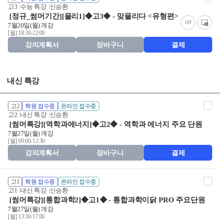
고3
수능 특강
신승환
[정규_썸머기간][물리1]◆고3◆ - 맞물리다 <유형편>
OT
7월20일(월) 개강
[월] 18:30-22:00
강의계획서
장바구니
결제
내신 특강
고2
학원 접수중
온라인 접수중
고2
내신 특강
신승환
[썸머특강][역학과에너지]◆고2◆ - 역학과 에너지 주요 단원
7월27일(월) 개강
[월] 09:00-12:30
강의계획서
장바구니
결제
고1
학원 접수중
온라인 접수중
고1
내신 특강
신승환
[썸머특강][통합과학2]◆고1◆ - 통합과학이닭 PRO 주요단원
7월27일(월) 개강
[월] 13:30-17:00