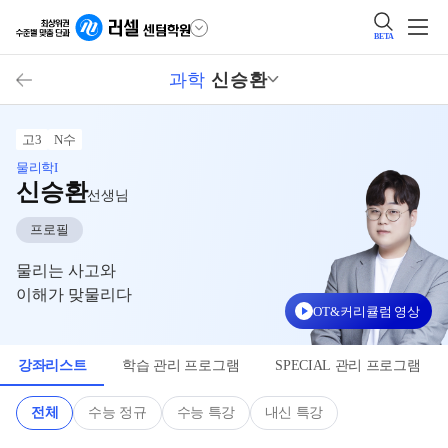
BETA
과학
신승환
고3
N수
물리학I
신승환
선생님
프로필
물리는 사고와
이해가 맞물리다
OT&커리큘럼 영상
강좌리스트
학습 관리 프로그램
SPECIAL 관리 프로그램
전체
수능 정규
수능 특강
내신 특강