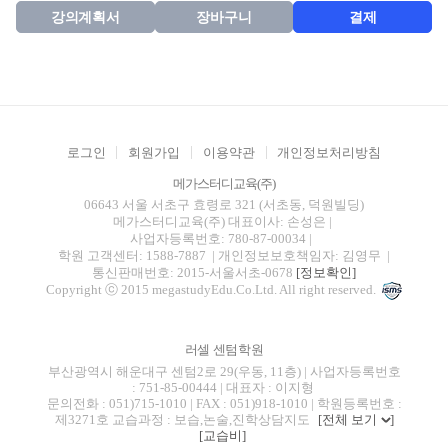
강의계획서
장바구니
결제
로그인
회원가입
이용약관
개인정보처리방침
메가스터디교육(주)
06643 서울 서초구 효령로 321 (서초동, 덕원빌딩)
메가스터디교육(주)
대표이사: 손성은 |
사업자등록번호: 780-87-00034
|
학원 고객센터: 1588-7887
| 개인정보보호책임자: 김영무
|
통신판매번호: 2015-서울서초-0678
[정보확인]
Copyright ⓒ 2015 megastudyEdu.Co.Ltd. All right reserved.
러셀 센텀학원
부산광역시 해운대구 센텀2로 29(우동, 11층) | 사업자등록번호
: 751-85-00444 | 대표자 : 이지형
문의전화 : 051)715-1010 | FAX : 051)918-1010 | 학원등록번호 :
제3271호 교습과정 : 보습,논술,진학상담지도
[전체 보기
]
[교습비]