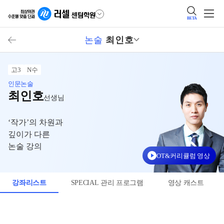
BETA
논술
최인호
고3
N수
인문논술
최인호
선생님
‘작가’의 차원과
깊이가 다른
논술 강의
OT&커리큘럼 영상
강좌리스트
SPECIAL 관리 프로그램
영상 캐스트