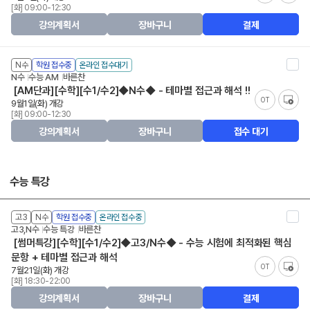
[화] 09:00-12:30
강의계획서
장바구니
결제
N수
학원 접수중
온라인 접수대기
N수
수능 AM
바른찬
[AM단과][수학][수1/수2]◆N수◆ - 테마별 접근과 해석 !!
OT
9월1일(화) 개강
[화] 09:00-12:30
강의계획서
장바구니
접수 대기
수능 특강
고3
N수
학원 접수중
온라인 접수중
고3,N수
수능 특강
바른찬
[썸머특강][수학][수1/수2]◆고3/N수◆ - 수능 시험에 최적화된 핵심
문항 + 테마별 접근과 해석
OT
7월21일(화) 개강
[화] 18:30-22:00
강의계획서
장바구니
결제