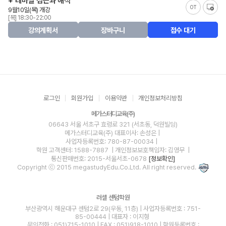
+ 테마별 접근과 해석
OT
9월10일(목) 개강
[목] 18:30-22:00
강의계획서
장바구니
접수 대기
로그인
회원가입
이용약관
개인정보처리방침
메가스터디교육(주)
06643 서울 서초구 효령로 321 (서초동, 덕원빌딩)
메가스터디교육(주)
대표이사: 손성은 |
사업자등록번호: 780-87-00034
|
학원 고객센터: 1588-7887
| 개인정보보호책임자: 김영무
|
통신판매번호: 2015-서울서초-0678
[정보확인]
Copyright ⓒ 2015 megastudyEdu.Co.Ltd. All right reserved.
러셀 센텀학원
부산광역시 해운대구 센텀2로 29(우동, 11층) | 사업자등록번호 : 751-
85-00444 | 대표자 : 이지형
문의전화 : 051)715-1010 | FAX : 051)918-1010 | 학원등록번호 :