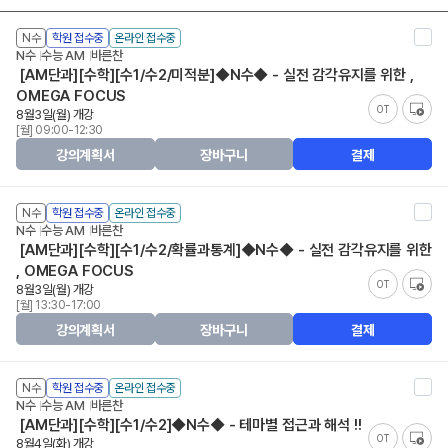
N수
학원 접수중
온라인 접수중
N수
수능 AM
바른찬
[AM단과][수학][수1/수2/미적분]◆N수◆ - 실전 감각유지를 위한 ,
OMEGA FOCUS
OT
8월3일(월) 개강
[월] 09:00-12:30
강의계획서
장바구니
결제
N수
학원 접수중
온라인 접수중
N수
수능 AM
바른찬
[AM단과][수학][수1/수2/확률과통계]◆N수◆ - 실전 감각유지를 위한
, OMEGA FOCUS
OT
8월3일(월) 개강
[월] 13:30-17:00
강의계획서
장바구니
결제
N수
학원 접수중
온라인 접수중
N수
수능 AM
바른찬
[AM단과][수학][수1/수2]◆N수◆ - 테마별 접근과 해석 !!
OT
8월4일(화) 개강