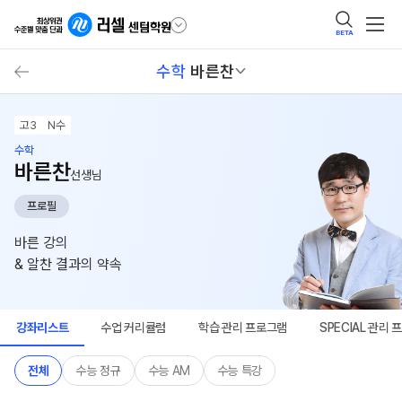
BETA
수학
바른찬
고3
N수
수학
바른찬
선생님
프로필
바른 강의
& 알찬 결과의 약속
강좌리스트
수업 커리큘럼
학습 관리 프로그램
SPECIAL 관리
전체
수능 정규
수능 AM
수능 특강