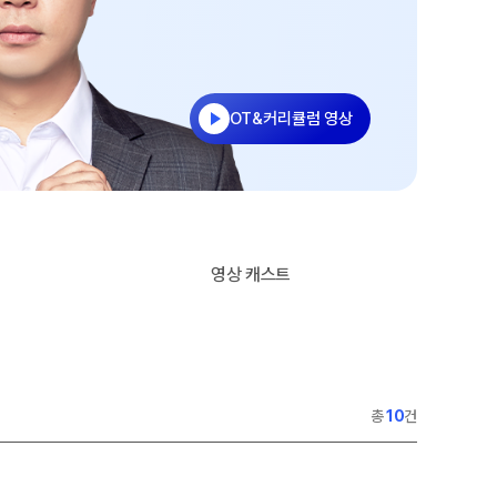
사회탐구
통합사회·과학 학평 대비
과학탐구
2026 수능 적중 문항
논술
재원생 혜택
OT&커리큘럼 영상
메가패스 특별 지원
메가 스마트 리포트
실시간 질문답변 앱 QUBE
재등록/교재 구매
램
영상 캐스트
편리한 온라인 서비스
주간 식단표
총
10
건