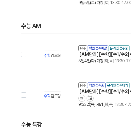
9월5일(토) 개강
[토] 13:30-17:0
수능 AM
N수
학원 접수마감
온라인 접수중
[AM단과][수학][수1/수2]
수학
김도형
8월4일(화) 개강
[화,목] 13:30-17
N수
학원 접수중
온라인 접수대기
[AM단과][수학][수1/수2
수학
김도형
OT
9월3일(목) 개강
[화,목] 13:30-17
수능 특강