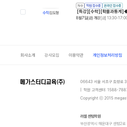
N수
학원 접수중
온라인 접수중
[특강][수학][확률과통계]◆
수학
김도형
8월7일(금) 개강
[금] 13:30-17:0
회사소개
강사모집
이용약관
개인정보처리방침
06643 서울 서초구 효령로 3
|
학원 고객센터: 1588-788
Copyright ⓒ 2015 megastu
러셀 센텀학원
부산광역시 해운대구 센텀2로 29(