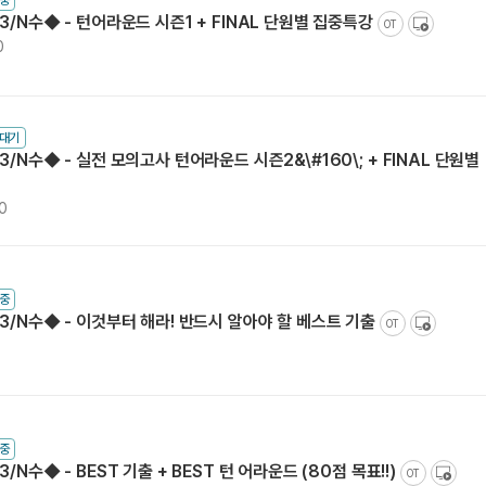
3/N수◆ - 턴어라운드 시즌1 + FINAL 단원별 집중특강
OT
0
수대기
3/N수◆ - 실전 모의고사 턴어라운드 시즌2&\#160\; + FINAL 단원별
30
중
고3/N수◆ - 이것부터 해라! 반드시 알아야 할 베스트 기출
OT
0
중
/N수◆ - BEST 기출 + BEST 턴 어라운드 (80점 목표!!)
OT