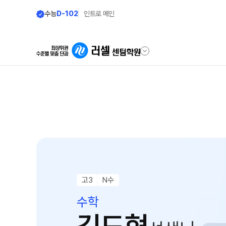
수능
D-102
인트로 메인
학원안내
모집안내
원장 인사말
N수 모집요강
2027 N수 정규반
공지사항
2027 반수반
학원 상담
2027 파이널 정규반
N
자주 묻는 질문
고3
N수
2027 N수 패키지반
온라인 상담
수학
재학생 모집요강
원장과 소통하기
2027 재학생 정규반