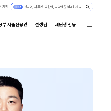
원가입
공부 자습전용관
선생님
재원생 전용
선생님
재원생 전용
선생님 커리큘럼
재원생 전용 콘텐츠
학습 콘텐츠 한눈에 보기
선생님
2026년 모의고사 일정
전체
OMEGA 모의고사
국어
전국 대단위 실전 모의고사
수학
메가X대성 더 프리미엄 모의고사
영어
ALPHA 모의고사
한국사
수학 아이젠