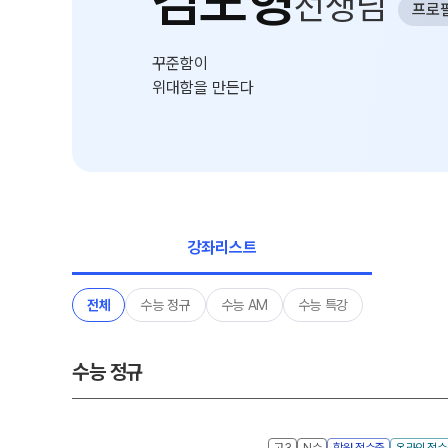
김도형
선생님
학원 이용 안내
프로
2026 썸머스쿨
러셀 시스템
2027 전교 1등반
꾸준함이
학원 시설
2027 윈터스쿨
N
위대함을 만든다
위치안내
재학생 전용 프로그램
Math Solution
N수 전용 프로그램
OMEGA Focus
강좌리스트
전체
수능 정규
수능 AM
수능 특강
수능 정규
고3
N수
학원 접수중
온라인 접수