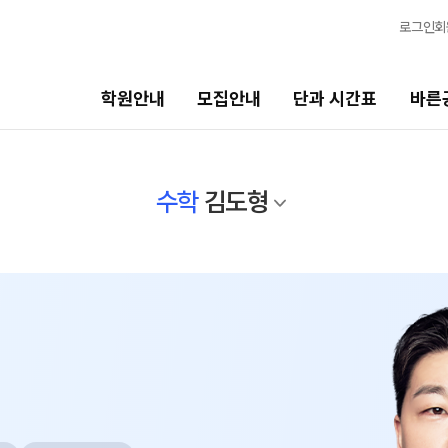
로그인
회
학원안내
모집안내
단과 시간표
바른
단과 시간표
바른공부 자습전용관
수학
김도형
N수
면학분위기
8월 AM단과
바른공부 자습전용관
9월 AM단과
N
마감 강좌 대기 신청
8월 OMEGA Focus 단과
N
2026 입시 결과
반수 특강
N
신청
고3/N수
입시설명회·공개특강
8월 정규·특강 단과