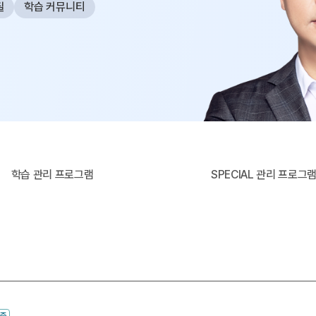
필
학습 커뮤니티
사설·평가원 모의고사
9월 정규·특강 단과
N
대학별 논술 파이널 특강
N
추석 집중 특강
N
고3/고2/고1
8~9월 중간고사 대비 강좌
N
8월 Math Solution 단과
N
썸머특강
고2 수능 시작반
N
학습 관리 프로그램
SPECIAL 관리 프로그
중