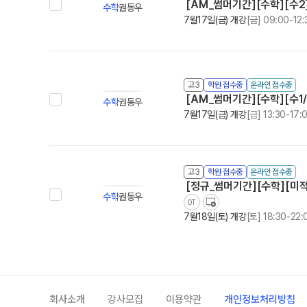
[AM_썸머기간][수학][수2]
수학
권동우
7월17일(금) 개강
[금] 09:00-12:
고3
학원 접수중
온라인 접수중
[AM_썸머기간][수학][수1/수
수학
권동우
7월17일(금) 개강
[금] 13:30-17:
고3
학원 접수중
온라인 접수중
[정규_썸머기간][수학][미적
수학
권동우
OT
7월18일(토) 개강
[토] 18:30-22:
회사소개
강사모집
이용약관
개인정보처리방침