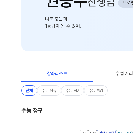
권동우
선생님
학원 이용 안내
프로
2026 썸머스쿨
러셀 시스템
2027 전교 1등반
너도 충분히
학원 시설
2027 윈터스쿨
N
1등급이 될 수 있어.
위치안내
재학생 전용 프로그램
Math Solution
N수 전용 프로그램
OMEGA Focus
강좌리스트
수업 커
전체
수능 정규
수능 AM
수능 특강
수능 정규
고3
N수
학원 접수중
온라인 접