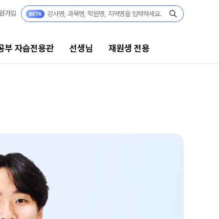
원가입
공부 자습전용관
선생님
재원생 전용
선생님
재원생 전용
선생님 커리큘럼
재원생 전용 콘텐츠
학습 콘텐츠 한눈에 보기
선생님
2026년 모의고사 일정
전체
OMEGA 모의고사
국어
전국 대단위 실전 모의고사
수학
메가X대성 더 프리미엄 모의고사
영어
ALPHA 모의고사
한국사
수학 아이젠