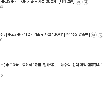
◆고3◆ - ‘TOP 기출 + 사설 200제’ [디테일반]
OT
30
2]◆고3◆ - ‘TOP 기출 + 사설 100제’ [수1/수2 압축반]
OT
00
분]◆고3◆ - 충분히 1등급! 달라지는 수능수학 ‘선택 미적 집중강의’
00