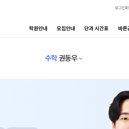
로그인
회
학원안내
모집안내
단과 시간표
바른
단과 시간표
바른공부 자습전용관
수학
권동우
N수
면학분위기
8월 AM단과
바른공부 자습전용관
9월 AM단과
N
마감 강좌 대기 신청
8월 OMEGA Focus 단과
N
2026 입시 결과
반수 특강
N
신청
고3/N수
입시설명회·공개특강
8월 정규·특강 단과