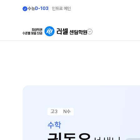
수능
D-103
인트로 메인
학원안내
모집안내
원장 인사말
N수 모집요강
2027 N수 정규반
공지사항
2027 반수반
학원 상담
2027 파이널 정규반
N
자주 묻는 질문
고3
N수
2027 N수 패키지반
온라인 상담
수학
재학생 모집요강
원장과 소통하기
2027 재학생 정규반