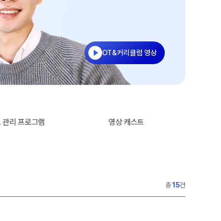
사회탐구
통합사회·과학 학평 대비
과학탐구
2026 수능 적중 문항
논술
재원생 혜택
OT&커리큘럼 영상
메가패스 특별 지원
메가 스마트 리포트
실시간 질문답변 앱 QUBE
재등록/교재 구매
AL 관리 프로그램
영상 캐스트
편리한 온라인 서비스
주간 식단표
총
15
건