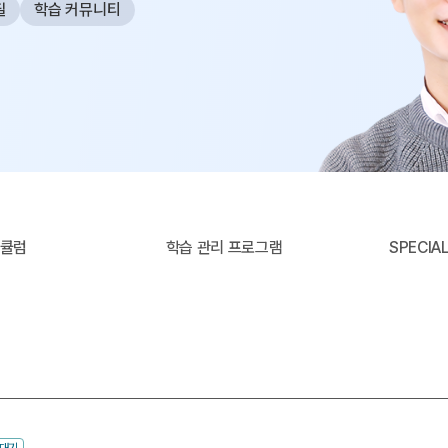
필
학습 커뮤니티
사설·평가원 모의고사
9월 정규·특강 단과
N
대학별 논술 파이널 특강
N
추석 집중 특강
N
고3/고2/고1
8~9월 중간고사 대비 강좌
N
8월 Math Solution 단과
N
썸머특강
고2 수능 시작반
N
리큘럼
학습 관리 프로그램
SPECI
수대기