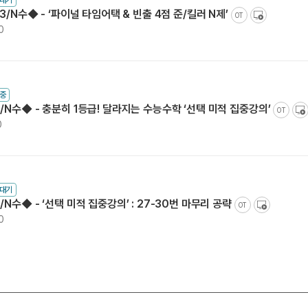
3/N수◆ - ‘파이널 타임어택 & 빈출 4점 준/킬러 N제’
OT
0
중
/N수◆ - 충분히 1등급! 달라지는 수능수학 ‘선택 미적 집중강의’
OT
0
수대기
N수◆ - ‘선택 미적 집중강의’ : 27-30번 마무리 공략
OT
0