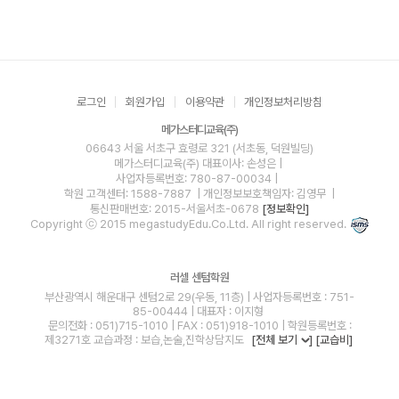
로그인
회원가입
이용약관
개인정보처리방침
메가스터디교육(주)
06643 서울 서초구 효령로 321 (서초동, 덕원빌딩)
메가스터디교육(주)
대표이사: 손성은 |
사업자등록번호: 780-87-00034
|
학원 고객센터: 1588-7887
| 개인정보보호책임자: 김영무
|
통신판매번호: 2015-서울서초-0678
[정보확인]
Copyright ⓒ 2015 megastudyEdu.Co.Ltd. All right reserved.
러셀 센텀학원
부산광역시 해운대구 센텀2로 29(우동, 11층) | 사업자등록번호 : 751-
85-00444 | 대표자 : 이지형
문의전화 : 051)715-1010 | FAX : 051)918-1010 | 학원등록번호 :
제3271호 교습과정 : 보습,논술,진학상담지도
[전체 보기
]
[교습비]
blog
youtube
insta