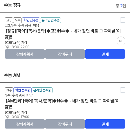
수능 정규
총
2
건
고3
N수
학원 접수중
온라인 접수중
고3,N수
수능 정규
박담
[정규][국어][독서/문학]◆고3/N수◆ - 네가 찾던 바로 그 파이널[이
감]!!
OT
9월9일(수) 개강
[수] 18:30-22:00
강의계획서
장바구니
결제
수능 AM
N수
학원 접수중
온라인 접수중
N수
수능 AM
박담
[AM단과][국어][독서/문학]◆N수◆ - 네가 찾던 바로 그 파이널[이
감]!!
9월9일(수) 개강
[수] 13:30-17:00
강의계획서
장바구니
결제