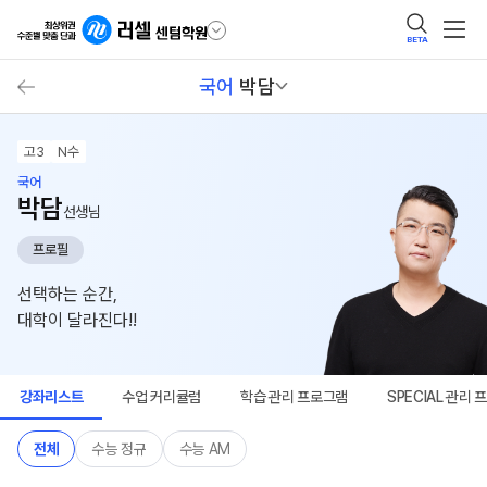
BETA
국어
박담
고3
N수
국어
박담
선생님
프로필
선택하는 순간,
대학이 달라진다!!
강좌리스트
수업 커리큘럼
학습 관리 프로그램
SPECIAL 관리
전체
수능 정규
수능 AM