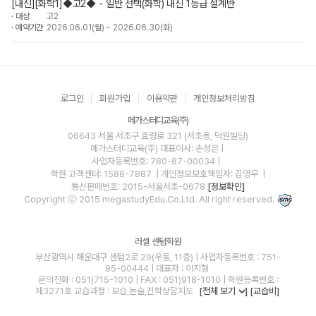
[내신][화학1]◆고2◆ - 일반 선택(화학) 내신 1등급 설계반
대상
고2
예약기간
2026.06.01(월) ~ 2026.06.30(화)
로그인
회원가입
이용약관
개인정보처리방침
메가스터디교육(주)
06643 서울 서초구 효령로 321 (서초동, 덕원빌딩)
메가스터디교육(주)
대표이사: 손성은 |
사업자등록번호: 780-87-00034
|
학원 고객센터: 1588-7887
| 개인정보보호책임자: 김영무
|
통신판매번호: 2015-서울서초-0678
[정보확인]
Copyright ⓒ 2015 megastudyEdu.Co.Ltd. All right reserved.
러셀 센텀학원
부산광역시 해운대구 센텀2로 29(우동, 11층) | 사업자등록번호 : 751-
85-00444 | 대표자 : 이지형
문의전화 : 051)715-1010 | FAX : 051)918-1010 | 학원등록번호 :
제3271호 교습과정 : 보습,논술,진학상담지도
[전체 보기
]
[교습비]
blog
youtube
insta