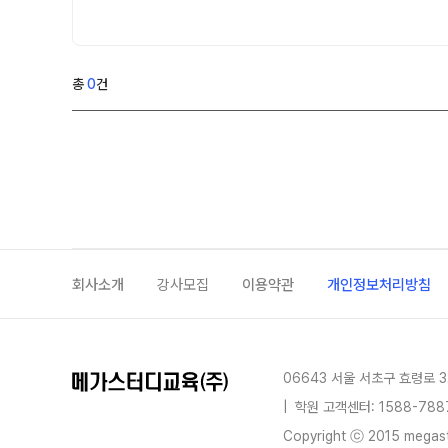
학원 이용 안내
2026 썸머스쿨
러셀 시스템
2027 전교 1등반
학원 시설
2027 윈터스쿨
N
총
0
건
위치안내
재학생 전용 프로그램
Math Solution
N수 전용 프로그램
OMEGA Focus
회사소개
강사모집
이용약관
개인정보처리방침
06643 서울 서초구 효령로 3
|
학원 고객센터: 1588-788
Copyright ⓒ 2015 megastu