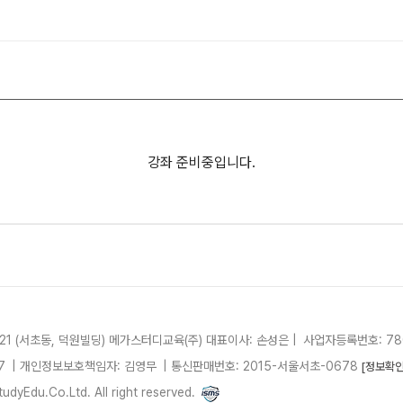
사설·평가원 모의고사
9월 정규·특강 단과
N
대학별 논술 파이널 특강
N
추석 집중 특강
N
고3/고2/고1
8~9월 중간고사 대비 강좌
N
썸머특강
강좌 준비중입니다.
고2 수능 시작반
N
21 (서초동, 덕원빌딩)
메가스터디교육(주)
대표이사: 손성은 |
사업자등록번호: 780
7
| 개인정보보호책임자: 김영무
|
통신판매번호: 2015-서울서초-0678
[정보확인
dyEdu.Co.Ltd. All right reserved.