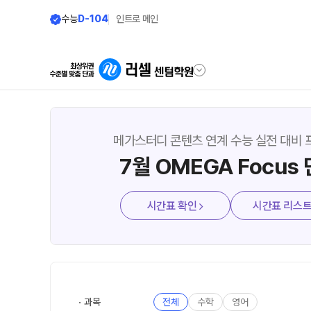
수능
D-104
인트로 메인
학원안내
모집안내
메가스터디 콘텐츠 연계 수능 실전 대비
7월 OMEGA Focus
원장 인사말
N수 모집요강
2027 N수 정규반
공지사항
시간표 확인
시간표 리스
2027 반수반
학원 상담
2027 파이널 정규반
N
자주 묻는 질문
2027 N수 패키지반
온라인 상담
재학생 모집요강
원장과 소통하기
2027 재학생 정규반
과목
전체
수학
영어