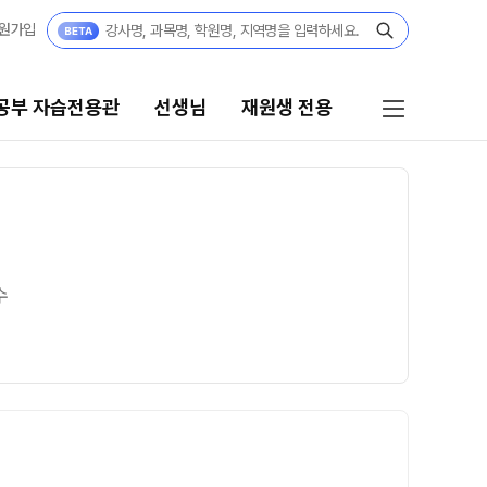
원가입
공부 자습전용관
선생님
재원생 전용
선생님
재원생 전용
선생님 커리큘럼
재원생 전용 콘텐츠
수
학습 콘텐츠 한눈에 보기
선생님
2026년 모의고사 일정
전체
OMEGA 모의고사
국어
전국 대단위 실전 모의고사
수학
메가X대성 더 프리미엄 모의고사
영어
ALPHA 모의고사
한국사
수학 아이젠