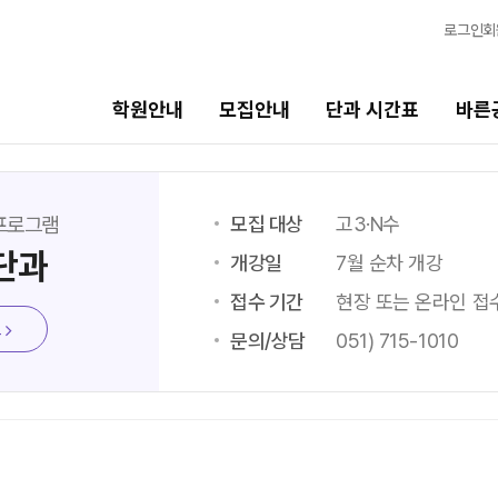
로그인
회
학원안내
모집안내
단과 시간표
바른
단과 시간표
바른공부 자습전용관
모집 대상
고3·N수
 프로그램
 단과
N수
면학분위기
개강일
7월 순차 개강
접수 기간
현장 또는 온라인 접
8월 AM단과
바른공부 자습전용관
트
9월 AM단과
N
문의/상담
051) 715-1010
마감 강좌 대기 신청
8월 OMEGA Focus 단과
N
2026 입시 결과
반수 특강
N
신청
고3/N수
입시설명회·공개특강
8월 정규·특강 단과