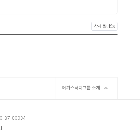
사회탐구
통합사회·과학 학평 대비
과학탐구
2026 수능 적중 문항
논술
상세 필터
재원생 혜택
메가패스 특별 지원
메가 스마트 리포트
실시간 질문답변 앱 QUBE
재등록/교재 구매
편리한 온라인 서비스
메가스터디그룹 소개
주간 식단표
-87-00034
]