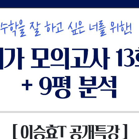
사설·평가원 모의고사
9월 정규·특강 단과
N
대학별 논술 파이널 특강
N
추석 집중 특강
N
고3/고2/고1
8~9월 중간고사 대비 강좌
N
8월 Math Solution 단과
N
썸머특강
고2 수능 시작반
N