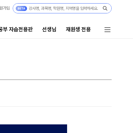
원가입
공부 자습전용관
선생님
재원생 전용
선생님
재원생 전용
선생님 커리큘럼
재원생 전용 콘텐츠
학습 콘텐츠 한눈에 보기
선생님
2026년 모의고사 일정
전체
OMEGA 모의고사
국어
전국 대단위 실전 모의고사
수학
메가X대성 더 프리미엄 모의고사
영어
ALPHA 모의고사
한국사
수학 아이젠