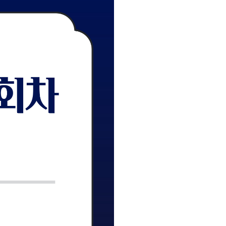
사회탐구
통합사회·과학 학평 대비
과학탐구
2026 수능 적중 문항
논술
재원생 혜택
메가패스 특별 지원
메가 스마트 리포트
실시간 질문답변 앱 QUBE
재등록/교재 구매
편리한 온라인 서비스
주간 식단표