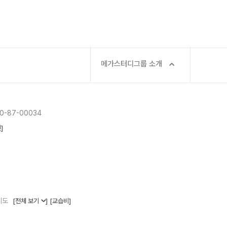
메가스터디그룹 소개
-87-00034
]
지도
[전체 보기
]
[교습비]