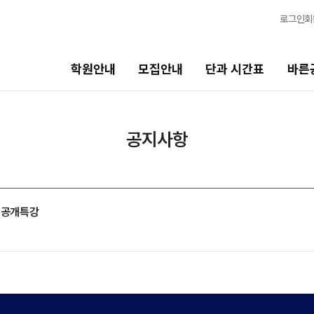
로그인
회
학원안내
모집안내
단과 시간표
바른
단과 시간표
바른공부 자습전용관
공지사항
N수
면학분위기
8월 AM단과
바른공부 자습전용관
9월 AM단과
석 공개특강
N
마감 강좌 대기 신청
8월 OMEGA Focus 단과
N
2026 입시 결과
반수 특강
N
신청
고3/N수
입시설명회·공개특강
8월 정규·특강 단과