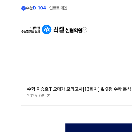
수능
D-104
인트로 메인
학원안내
모집안내
원장 인사말
N수 모집요강
2027 N수 정규반
공지사항
2027 반수반
수학 이승효T 오메가 모의고사[13회차] & 9평 수학 분
학원 상담
2025. 08. 21
2027 파이널 정규반
N
자주 묻는 질문
2027 N수 패키지반
온라인 상담
재학생 모집요강
원장과 소통하기
2027 재학생 정규반