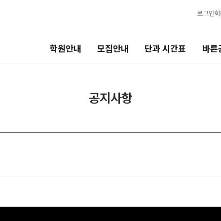
로그인
회
학원안내
모집안내
단과 시간표
바른
단과 시간표
바른공부 자습전용관
공지사항
N수
면학분위기
8월 AM단과
바른공부 자습전용관
9월 AM단과
N
마감 강좌 대기 신청
8월 OMEGA Focus 단과
N
2026 입시 결과
반수 특강
N
신청
고3/N수
입시설명회·공개특강
8월 정규·특강 단과