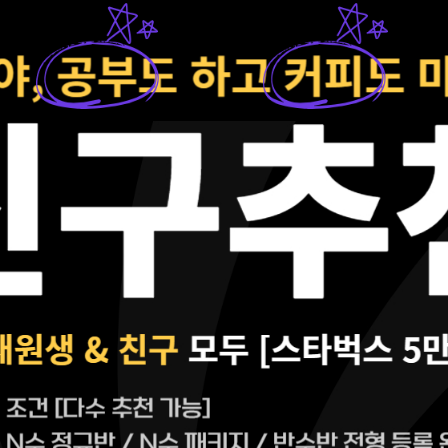
사설·평가원 모의고사
9월 정규·특강 단과
N
대학별 논술 파이널 특강
N
추석 집중 특강
N
고3/고2/고1
8~9월 중간고사 대비 강좌
N
썸머특강
고2 수능 시작반
N