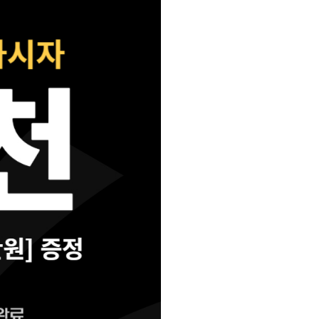
사회탐구
통합사회·과학 학평 대비
과학탐구
2026 수능 적중 문항
논술
재원생 혜택
메가패스 특별 지원
메가 스마트 리포트
실시간 질문답변 앱 QUBE
재등록/교재 구매
편리한 온라인 서비스
주간 식단표