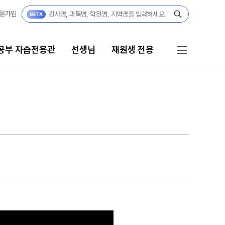
원가입
공부 자습전용관
선생님
재원생 전용
선생님
재원생 전용
선생님 커리큘럼
재원생 전용 콘텐츠
학습 콘텐츠 한눈에 보기
선생님
2026년 모의고사 일정
전체
OMEGA 모의고사
국어
전국 대단위 실전 모의고사
수학
메가X대성 더 프리미엄 모의고사
영어
ALPHA 모의고사
한국사
수학 아이젠