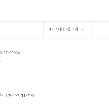
메가스터디그룹 소개
-87-00034
]
지도
[전체 보기
]
[교습비]