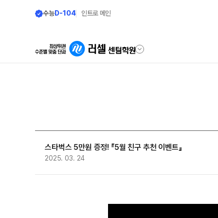
수능
D-104
인트로 메인
학원안내
모집안내
원장 인사말
N수 모집요강
2027 N수 정규반
공지사항
2027 반수반
스타벅스 5만원 증정! 『5월 친구 추천 이벤트』
학원 상담
2025. 03. 24
2027 파이널 정규반
N
자주 묻는 질문
2027 N수 패키지반
온라인 상담
재학생 모집요강
원장과 소통하기
2027 재학생 정규반