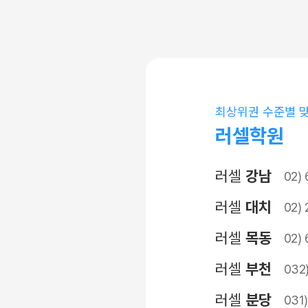
최상위권 수준별 
러셀학원
러셀
강남
02)
러셀
대치
02) 
러셀
목동
02)
러셀
부천
032
러셀
분당
031)