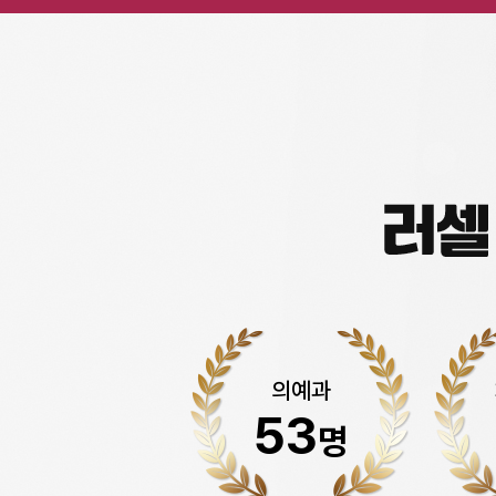
의예과
53
명