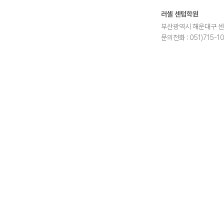
러셀 센텀학원
부산광역시 해운대구 센텀2로
문의전화 : 051)715-1
blog
youtube
insta