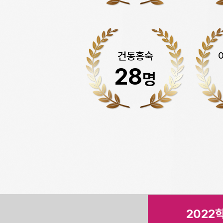
건동홍숙
28
명
2022