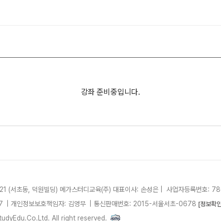
사설·평가원 모의고사
9월 정규·특강 단과
N
대학별 논술 파이널 특강
N
추석 집중 특강
N
고3/고2/고1
8~9월 중간고사 대비 강좌
N
8월 Math Solution 단과
N
강좌 준비중입니다.
썸머특강
고2 수능 시작반
N
21 (서초동, 덕원빌딩)
메가스터디교육(주)
대표이사: 손성은 |
사업자등록번호: 780
7
| 개인정보보호책임자: 김영무
|
통신판매번호: 2015-서울서초-0678
[정보확인
dyEdu.Co.Ltd. All right reserved.