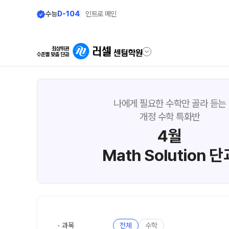
수능
D-104
인트로 메인
학원안내
모집안내
나에게 필요한 수학만 골라 듣는
개정 수학 특화반
원장 인사말
N수 모집요강
4월
2027 N수 정규반
공지사항
Math Solution 단
2027 반수반
학원 상담
2027 파이널 정규반
N
자주 묻는 질문
2027 N수 패키지반
온라인 상담
재학생 모집요강
원장과 소통하기
2027 재학생 정규반
과목
전체
수학