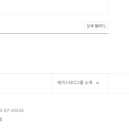
사회탐구
통합사회·과학 학평 대비
과학탐구
2026 수능 적중 문항
논술
상세 필터
재원생 혜택
메가패스 특별 지원
메가 스마트 리포트
실시간 질문답변 앱 QUBE
재등록/교재 구매
편리한 온라인 서비스
메가스터디그룹 소개
주간 식단표
-87-00034
]