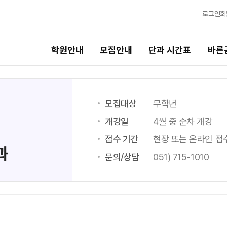
로그인
회
학원안내
모집안내
단과 시간표
바른
단과 시간표
바른공부 자습전용관
모집대상
무학년
N수
면학분위기
개강일
4월 중 순차 개강
8월 AM단과
바른공부 자습전용관
접수 기간
현장 또는 온라인 접
과
9월 AM단과
N
문의/상담
051) 715-1010
마감 강좌 대기 신청
8월 OMEGA Focus 단과
N
2026 입시 결과
반수 특강
N
신청
고3/N수
입시설명회·공개특강
8월 정규·특강 단과