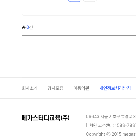
학원 이용 안내
2026 썸머스쿨
러셀 시스템
2027 전교 1등반
학원 시설
2027 윈터스쿨
N
총
0
건
위치안내
재학생 전용 프로그램
Math Solution
N수 전용 프로그램
OMEGA Focus
회사소개
강사모집
이용약관
개인정보처리방침
06643 서울 서초구 효령로 3
|
학원 고객센터: 1588-788
Copyright ⓒ 2015 megastu