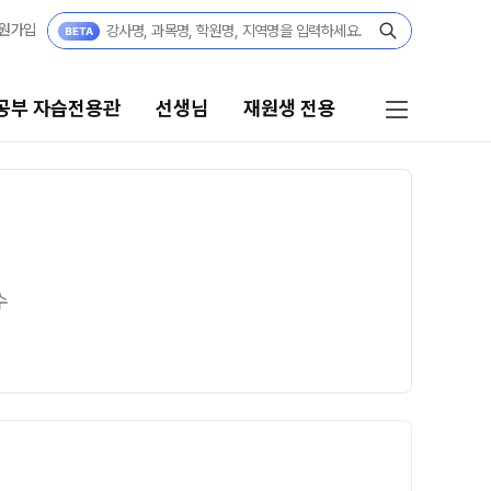
원가입
공부 자습전용관
선생님
재원생 전용
선생님
재원생 전용
선생님 커리큘럼
재원생 전용 콘텐츠
학습 콘텐츠 한눈에 보기
수
선생님
2026년 모의고사 일정
전체
OMEGA 모의고사
국어
전국 대단위 실전 모의고사
수학
메가X대성 더 프리미엄 모의고사
영어
ALPHA 모의고사
한국사
수학 아이젠