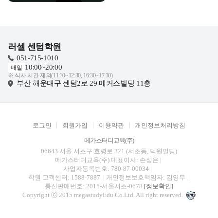
러셀 센텀학원
051-715-1010
10:00~20:00
매일
※ 식사 시간 제외(11:30~12:30, 16:30~17:30)
부산 해운대구 센텀2로 29 메커스빌딩 11층
로그인
회원가입
이용약관
개인정보처리방침
메가스터디교육(주)
06643 서울 서초구 효령로 321 (서초동, 덕원빌딩)
메가스터디교육(주)
대표이사: 손성은 |
사업자등록번호: 780-87-00034
|
학원 고객센터: 1588-7887
| 개인정보보호책임자: 김영무
|
통신판매번호: 2015-서울서초-0678
[정보확인]
Copyright ⓒ 2015 megastudyEdu.Co.Ltd. All right reserved.