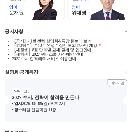
영어
영어
문재원
위대영
모바일이동
모바일이동
공지사항
【공지】러셀 센텀 설명회&특강 한눈에 보기
【고3/N수】＂10주 완성＂실전 모의고사반 개강
N
【재원생】8월 단과별 교재 결제 및 입고안내
【재학생】2027 윈터스쿨 사전예약 안내
2027 수시 합격예측 서비스 이용안내
설명회·공개특강
예약마감
N수
고3
2027 수시, 전략이 합격을 만든다
일시
2026. 08. 09(일) 오후 2시
장소
러셀 센텀학원 11층