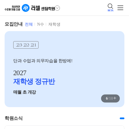
BETA
모집안내
전체
N수
재학생
고3·고2·고1
단과 수업과 의무자습을 한방에!
2027
재학생 정규반
매월 초 개강
+
6
/
10
학원소식