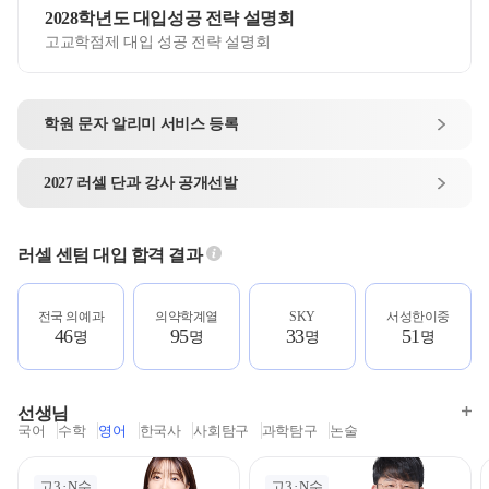
2028학년도 대입성공 전략 설명회
고교학점제 대입 성공 전략 설명회
학원 문자 알리미
서비스 등록
2027
러셀 단과
강사 공개선발
러셀 센텀
대입 합격 결과
전국 의예과
의약학계열
SKY
서성한이중
46
95
33
51
명
명
명
명
선생님
국어
수학
영어
한국사
사회탐구
과학탐구
논술
고3
N수
고3
N수