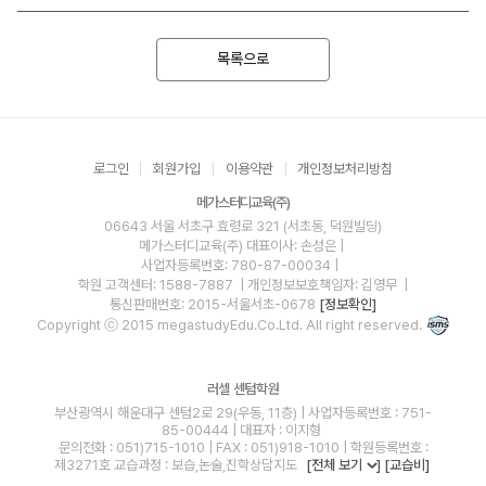
목록으로
로그인
회원가입
이용약관
개인정보처리방침
메가스터디교육(주)
06643 서울 서초구 효령로 321 (서초동, 덕원빌딩)
메가스터디교육(주)
대표이사: 손성은 |
사업자등록번호: 780-87-00034
|
학원 고객센터: 1588-7887
| 개인정보보호책임자: 김영무
|
통신판매번호: 2015-서울서초-0678
[정보확인]
Copyright ⓒ 2015 megastudyEdu.Co.Ltd. All right reserved.
러셀 센텀학원
부산광역시 해운대구 센텀2로 29(우동, 11층) | 사업자등록번호 : 751-
85-00444 | 대표자 : 이지형
문의전화 : 051)715-1010 | FAX : 051)918-1010 | 학원등록번호 :
제3271호 교습과정 : 보습,논술,진학상담지도
[전체 보기
]
[교습비]