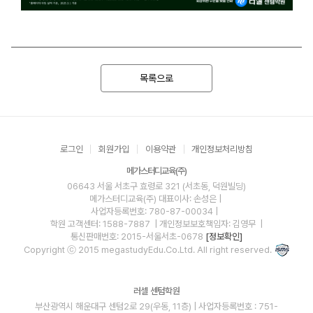
목록으로
로그인
회원가입
이용약관
개인정보처리방침
메가스터디교육(주)
06643 서울 서초구 효령로 321 (서초동, 덕원빌딩)
메가스터디교육(주)
대표이사: 손성은 |
사업자등록번호: 780-87-00034
|
학원 고객센터: 1588-7887
| 개인정보보호책임자: 김영무
|
통신판매번호: 2015-서울서초-0678
[정보확인]
Copyright ⓒ 2015 megastudyEdu.Co.Ltd. All right reserved.
러셀 센텀학원
부산광역시 해운대구 센텀2로 29(우동, 11층) | 사업자등록번호 : 751-