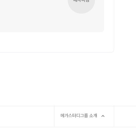
사회탐구
통합사회·과학 학평 대비
과학탐구
2026 수능 적중 문항
논술
재원생 혜택
메가패스 특별 지원
메가 스마트 리포트
실시간 질문답변 앱 QUBE
재등록/교재 구매
편리한 온라인 서비스
주간 식단표
메가스터디그룹 소개