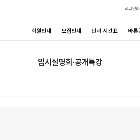
로그인
회
학원안내
모집안내
단과 시간표
바른
단과 시간표
바른공부 자습전용관
입시설명회·공개특강
N수
면학분위기
8월 AM단과
바른공부 자습전용관
9월 AM단과
N
마감 강좌 대기 신청
8월 OMEGA Focus 단과
N
2026 입시 결과
반수 특강
N
신청
고3/N수
입시설명회·공개특강
8월 정규·특강 단과