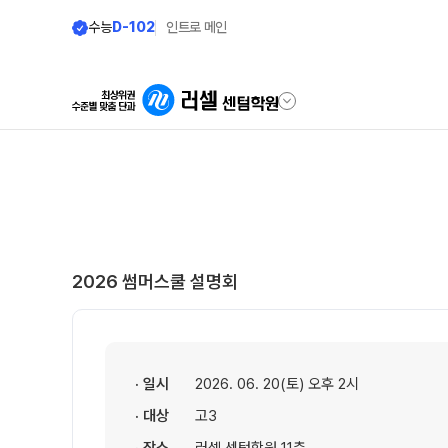
수능
D-102
인트로 메인
학원안내
모집안내
원장 인사말
N수 모집요강
2027 N수 정규반
공지사항
2026 썸머스쿨 설명회
2027 반수반
학원 상담
2027 파이널 정규반
N
자주 묻는 질문
2027 N수 패키지반
온라인 상담
· 일시
2026. 06. 20(토) 오후 2시
재학생 모집요강
원장과 소통하기
· 대상
고3
2027 재학생 정규반