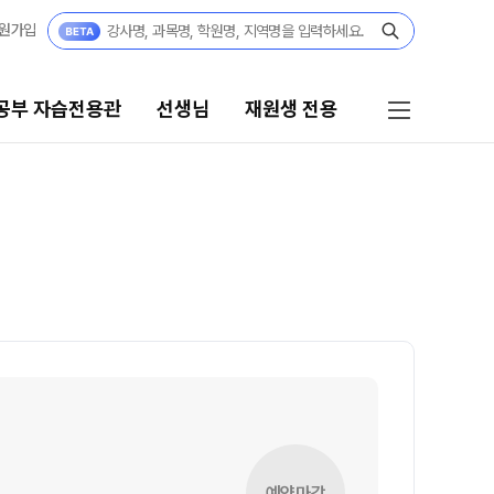
원가입
공부 자습전용관
선생님
재원생 전용
선생님
재원생 전용
선생님 커리큘럼
재원생 전용 콘텐츠
학습 콘텐츠 한눈에 보기
선생님
2026년 모의고사 일정
전체
OMEGA 모의고사
국어
전국 대단위 실전 모의고사
수학
메가X대성 더 프리미엄 모의고사
영어
ALPHA 모의고사
한국사
수학 아이젠
예약마감