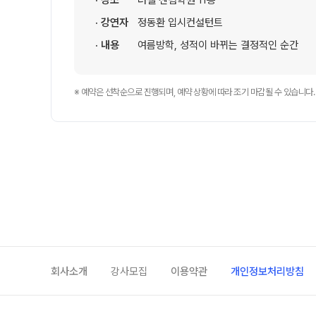
· 장소
러셀 센텀학원 11층
학원 이용 안내
2026 썸머스쿨
· 강연자
정동환 입시컨설턴트
러셀 시스템
2027 전교 1등반
· 내용
여름방학, 성적이 바뀌는 결정적인 순간
학원 시설
2027 윈터스쿨
N
위치안내
재학생 전용 프로그램
※ 예약은 선착순으로 진행되며, 예약 상황에 따라 조기 마감될 수 있습니다.
Math Solution
N수 전용 프로그램
OMEGA Focus
회사소개
강사모집
이용약관
개인정보처리방침