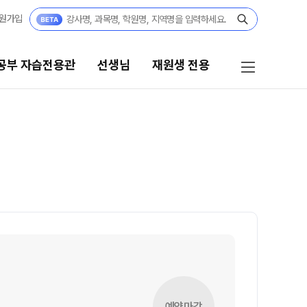
원가입
공부 자습전용관
선생님
재원생 전용
선생님
재원생 전용
선생님 커리큘럼
재원생 전용 콘텐츠
학습 콘텐츠 한눈에 보기
선생님
2026년 모의고사 일정
전체
OMEGA 모의고사
국어
전국 대단위 실전 모의고사
수학
메가X대성 더 프리미엄 모의고사
영어
ALPHA 모의고사
한국사
수학 아이젠
예약마감