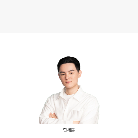
사설·평가원 모의고사
9월 정규·특강 단과
N
대학별 논술 파이널 특강
N
추석 집중 특강
N
고3/고2/고1
8~9월 중간고사 대비 강좌
N
썸머특강
고2 수능 시작반
N
한세훈