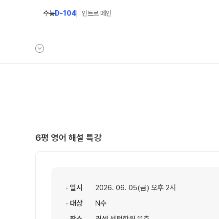
수능
D-104
인트로 메인
학원안내
모집안내
원장 인사말
N수 모집요강
2027 N수 정규반
공지사항
6평 영어 해설 특강
2027 반수반
학원 상담
2027 파이널 정규반
N
자주 묻는 질문
2027 N수 패키지반
온라인 상담
· 일시
2026. 06. 05(금) 오후 2시
재학생 모집요강
원장과 소통하기
· 대상
N수
2027 재학생 정규반