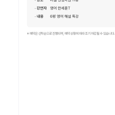
· 장소
러셀 센텀학원 11층
학원 이용 안내
2026 썸머스쿨
· 강연자
영어 한세훈T
러셀 시스템
2027 전교 1등반
· 내용
6평 영어 해설 특강
학원 시설
2027 윈터스쿨
N
위치안내
재학생 전용 프로그램
※ 예약은 선착순으로 진행되며, 예약 상황에 따라 조기 마감될 수 있습니다.
Math Solution
N수 전용 프로그램
OMEGA Focus