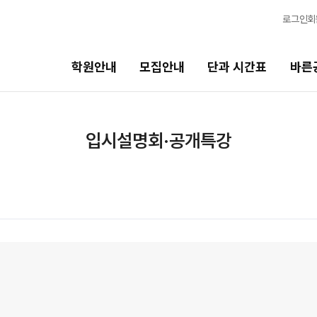
로그인
회
학원안내
모집안내
단과 시간표
바른
단과 시간표
바른공부 자습전용관
입시설명회·공개특강
N수
면학분위기
8월 AM단과
바른공부 자습전용관
9월 AM단과
N
마감 강좌 대기 신청
8월 OMEGA Focus 단과
N
2026 입시 결과
반수 특강
N
신청
고3/N수
입시설명회·공개특강
8월 정규·특강 단과