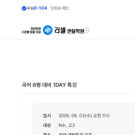
수능
D-104
인트로 메인
학원안내
모집안내
원장 인사말
N수 모집요강
2027 N수 정규반
공지사항
국어 6평 대비 1DAY 특강
2027 반수반
학원 상담
2027 파이널 정규반
N
자주 묻는 질문
2027 N수 패키지반
온라인 상담
· 일시
2026. 06. 03(수) 오전 11시
재학생 모집요강
원장과 소통하기
· 대상
N수, 고3
2027 재학생 정규반