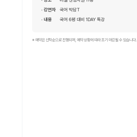
· 장소
러셀 센텀학원 11층
학원 이용 안내
2026 썸머스쿨
· 강연자
국어 박담T
러셀 시스템
2027 전교 1등반
· 내용
국어 6평 대비 1DAY 특강
학원 시설
2027 윈터스쿨
N
위치안내
재학생 전용 프로그램
※ 예약은 선착순으로 진행되며, 예약 상황에 따라 조기 마감될 수 있습니다.
Math Solution
N수 전용 프로그램
OMEGA Focus