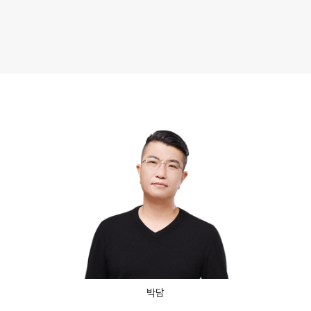
사설·평가원 모의고사
9월 정규·특강 단과
N
대학별 논술 파이널 특강
N
추석 집중 특강
N
고3/고2/고1
8~9월 중간고사 대비 강좌
N
썸머특강
고2 수능 시작반
N
박담