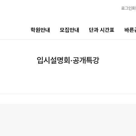
로그인
회
학원안내
모집안내
단과 시간표
바른
단과 시간표
바른공부 자습전용관
입시설명회·공개특강
N수
면학분위기
8월 AM단과
바른공부 자습전용관
9월 AM단과
N
마감 강좌 대기 신청
8월 OMEGA Focus 단과
N
2026 입시 결과
반수 특강
N
신청
고3/N수
입시설명회·공개특강
8월 정규·특강 단과