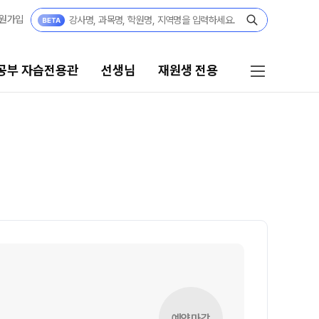
원가입
공부 자습전용관
선생님
재원생 전용
선생님
재원생 전용
선생님 커리큘럼
재원생 전용 콘텐츠
학습 콘텐츠 한눈에 보기
선생님
2026년 모의고사 일정
전체
OMEGA 모의고사
국어
전국 대단위 실전 모의고사
수학
메가X대성 더 프리미엄 모의고사
영어
ALPHA 모의고사
한국사
수학 아이젠
예약마감